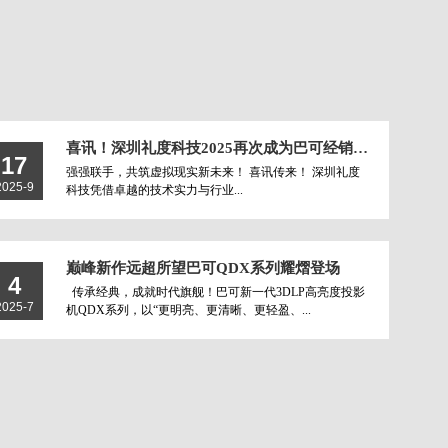
喜讯！深圳礼度科技2025再次成为巴可经销商虚拟现实行业认证合作伙伴
17
强强联手，共筑虚拟现实新未来！ 喜讯传来！ 深圳礼度
2025-9
科技凭借卓越的技术实力与行业...
巅峰新作远超所望巴可QDX系列耀熠登场
4
传承经典，成就时代旗舰！巴可新一代3DLP高亮度投影
2025-7
机QDX系列，以“更明亮、更清晰、更轻盈、...