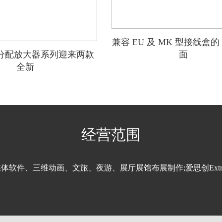
兼容 EU 及 MK 型接线盒的 
I 分配放大器系列迎来两款
面
全新
经营范围
媒体软件、
三维动画
、文旅、
夜游
、
展厅
展馆布展制作;爱思创Ext