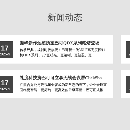
新闻动态
巅峰新作远超所望巴可QDX系列耀熠登场
17
传承经典，成就时代旗舰！巴可新一代3DLP高亮度投影
2025-9
机QDX系列，以“更明亮、更清晰、更轻盈、更...
礼度科技携巴可可立享无线会议屏ClickShare X-Display Plus重磅来袭
17
在混合办公与云视频会议成为新常态的当下，企业会议室
2025-9
面临更智能、更简约、更高效的升级革新，巴可正式推...