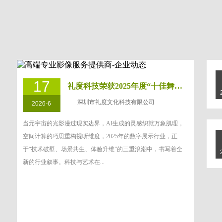
17
礼度科技荣获2025年度“十佳舞台设备
深圳市礼度文化科技有限公司
2026-6
当元宇宙的光影漫过现实边界，AI生成的灵感织就万象肌理，
空间计算的巧思重构视听维度，2025年的数字展示行业，正
于“技术破壁、场景共生、体验升维”的三重浪潮中，书写着全
新的行业叙事。科技与艺术在...