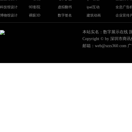
科技馆设计
9D影院
虚拟翻书
ipad互动
全息广告
博物馆设计
裸眼3D
数字签名
建筑动画
企业宣传
本站实名：数字展示在线 国际域名
Copyright © by 深
邮箱：web@szzs360.com