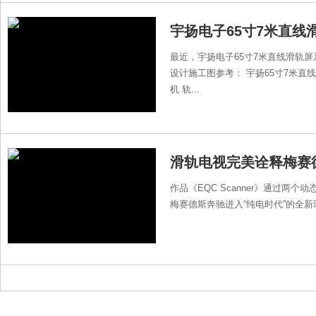
最近，宇扬电子65寸7米直线滑轨屏
设计施工图参考： 宇扬65寸7米直
机 轨...
滑轨电视完美诠释梅赛
作品《EQC Scanner》通过
梅赛德斯奔驰进入“纯电时代”的全新理念