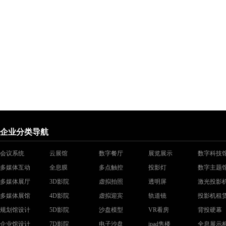
企业分类导航
会议系统
云展馆
数字餐厅
展览展示
数字科技
多媒体互动
全息膜
多点触控
投影灯
数字主题
多媒体展厅
3D影院
虚拟拍照
透明屏
激光投影
多媒体展馆
4D影院
虚拟迎宾
轨道镜
投影机租
规划馆设计
5D影院
沙盘模型
VR看房
背投硬幕
企业馆设计
7D影院
电子沙盘
ipad售楼
全息展示