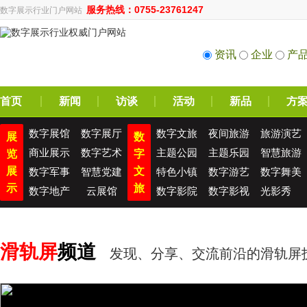
服务热线：0755-23761247
数字展示行业门户网站
资讯
企业
产
首页
新闻
访谈
活动
新品
方
数字展馆
数字展厅
数字文旅
夜间旅游
旅游演艺
展
数
商业展示
数字艺术
主题公园
主题乐园
智慧旅游
览
字
展
文
数字军事
智慧党建
特色小镇
数字游艺
数字舞美
示
旅
数字地产
云展馆
数字影院
数字影视
光影秀
滑轨屏
频道
发现、分享、交流前沿的滑轨屏