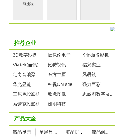
海捷程
推荐企业
3D数字沙盘
itc保伦电子
Krinda投影机
Vivitek(丽讯)
比特视讯
稻兴实业
东方中原
风语筑
定向音响聚音宝
华光昱能
科视Christie
强力巨彩
三原色投影机
数虎图像
思威图数字展示
索诺克投影机
洲明科技
产品大全
液晶显示
单屏显示屏
液晶拼接屏
液晶触摸屏