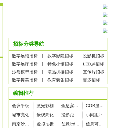
招标分类导航
|
|
数字展馆招标
数字影院招标
投影机招标
|
|
数字展厅招标
特色小镇招标
LED屏招标
|
|
沙盘模型招标
液晶拼接招标
宣传片招标
|
|
数字舞美招标
教育装备招标
更多招标
编辑推荐
会议平板
激光影棚
全息宴会厅
COB显示屏
城市亮化
景观亮化
投影距离计算器
小间距led大屏
南京沙盘厂家
虚拟拍摄
创意led显示屏
信息可视化