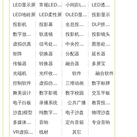
LED显示屏
常规LED显示屏
小间距LED屏
LED透明屏
LED地砖屏
LED柔性屏
OLED显示屏
投影显示
投影机
投影幕
全息投影膜
DLP拼接墙
数字放映机
轨道镜
投影机恒温箱
投影镜头
虚拟仿真
信号处理设备
中央控制器
图形处理器
矩阵
切换器
分配器
延长器
传输器
转换器
融合器
多屏宝
光端机
光纤收发器
软件
融合软件
控制软件
虚拟仿真软件
三维动画
数字标牌
舞美设计
数字影视
数字校园
交互平板
电子白板
录播系统
公共广播
教育投影机
沙盘|模型
纯数字虚拟沙盘
电子沙盘
物理沙盘
多媒体沙盘
音响
定向音箱
专业音响
VR虚拟现实
线材
其它