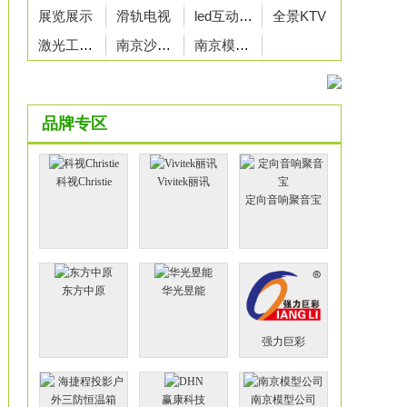
展览展示
滑轨电视
led互动地砖屏
全景KTV
激光工程投影机
南京沙盘公司
南京模型厂家
品牌专区
科视Christie
Vivitek丽讯
定向音响聚音宝
东方中原
华光昱能
强力巨彩
赢康科技
南京模型公司