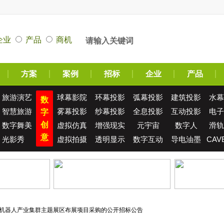
企业
产品
商机
方案
案例
招标
企业
产品
旅游演艺
球幕影院
环幕投影
弧幕投影
建筑投影
水幕
数
智慧旅游
雾幕投影
纱幕投影
全息投影
互动投影
电子
字
创
数字舞美
虚拟仿真
增强现实
元宇宙
数字人
滑轨
意
光影秀
虚拟拍摄
透明显示
数字互动
导电油墨
CAV
与机器人产业集群主题展区布展项目采购的公开招标公告