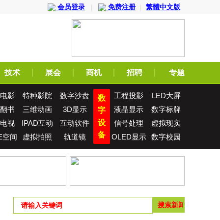
会员登录
免费注册
繁體中文版
|
|
技术
展会
商机
招聘
专题
电影
特种影院
数字沙盘
工程投影
LED大屏
数
翻书
三维动画
3D显示
液晶显示
数字标牌
字
设
电视
IPAD互动
互动软件
信号处理
虚拟现实
备
E空间
虚拟拍照
轨道镜
OLED显示
数字校园
屏