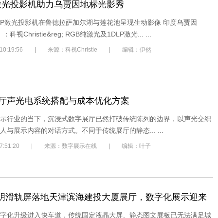
tie激光投影机助力乌贾因地标光影秀
DLP激光投影机在鲁德拉萨加尔湖与莲花池呈现生动影像 印度乌贾因
科视Christie&reg; RGB纯激光及1DLP激光... ...
8 10:19:56 | 来源：科视Christie | 编辑：伊然
厅声光电系统搭配与成本优化方案
示行业的当下，沉浸式数字展厅已然打破传统陈列的边界，以声光交织
与展示内容的对话方式。不同于传统展厅的静态... ...
7/8 7:51:20 | 来源：数字展示在线 | 编辑：叶子
D透明滑轨屏落地天津滨海建投大厦展厅，数字化展示迎来
字化升级进入快车道，传统固定液晶大屏、静态图文展板已无法满足城