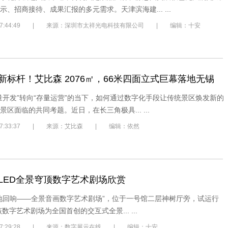
、招商接待、成果汇报的多元需求。天津滨海建... ...
7/8 7:44:49 | 来源：深圳市太祥光电科技有限公司 | 编辑：十安
新标杆！艾比森 2076㎡，66米四面立式巨幕落地无锡
量开发”转向“存量运营”的当下，如何通过数字化手段让传统景区焕发新的
区面临的共同考题。近日，在长三角极具... ...
/8 7:33:37 | 来源：艾比森 | 编辑：依然
LED全景穹顶数字艺术剧场欣赏
地回响——全景音画数字艺术剧场”，位于一号馆二层神树厅旁，试运行
数字艺术剧场为全国首创的交互式全景... ...
7/7 7:29:28 | 来源：数字展示在线 | 编辑：十安