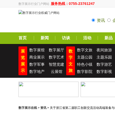
服务热线：0755-23761247
数字展示行业门户网站
资讯
首页
新闻
访谈
活动
新品
数字展馆
数字展厅
数字文旅
夜间旅游
展
数
商业展示
数字艺术
主题公园
主题乐园
览
字
展
文
数字军事
智慧党建
特色小镇
数字游艺
示
旅
数字地产
云展馆
数字影院
数字影视
数字展示在线
>
资讯
> 关于浙江省第二届职工创新交流活动高端装备