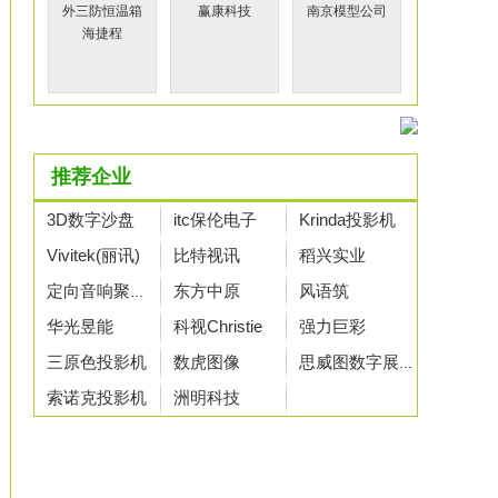
赢康科技
南京模型公司
海捷程
推荐企业
3D数字沙盘
itc保伦电子
Krinda投影机
Vivitek(丽讯)
比特视讯
稻兴实业
东方中原
风语筑
定向音响聚音宝
华光昱能
科视Christie
强力巨彩
三原色投影机
数虎图像
思威图数字展示
索诺克投影机
洲明科技