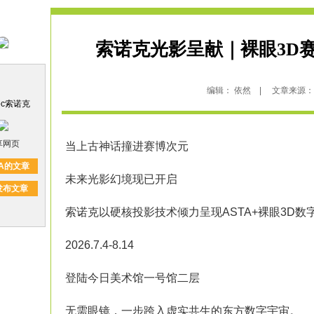
索诺克光影呈献｜裸眼3D
编辑： 依然 | 文章来源： 索诺
oc索诺克
享网页
当上古神话撞进赛博次元
A的文章
未来光影幻境现已开启
发布文章
索诺克以硬核
投影
技术倾力呈现ASTA+
裸眼3D
数
2026.7.4-8.14
登陆今日美术馆一号馆二层
无需眼镜，一步跨入虚实共生的东方数字宇宙。