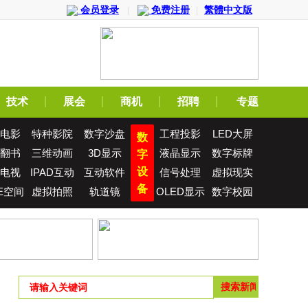
会员登录
免费注册
繁體中文版
|
|
技术
展会
商机
招聘
专题
电影
特种影院
数字沙盘
工程投影
LED大屏
数
翻书
三维动画
3D显示
液晶显示
数字标牌
字
设
电视
IPAD互动
互动软件
信号处理
虚拟现实
备
E空间
虚拟拍照
轨道镜
OLED显示
数字校园
屏