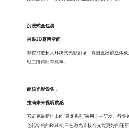
沉浸式全包裹
裸眼3D
赛博空间
整馆打造超大环绕式光影剧场，裸眼直出超立体纵
锁三段跨时空叙事。
硬核光影设备，
拉满未来视听质感
索诺克最新推出的“枭龙系列”采用自主研发、行业首
色轮结构的RGB纯三色激光直接合光能更好的还原东方色彩的