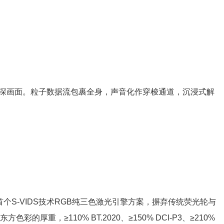
深画面。粒子数据流包裹全身，声音化作穿梭通道，沉浸式解
个S-VIDS技术RGB纯三色激光引擎方案，摒弃传统荧光轮与
厚重，≥110% BT.2020、≥150% DCI-P3、≥210%