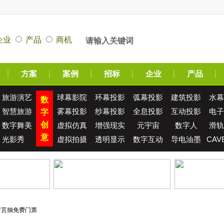
企业
产品
商机
方案
案例
招标
企业
产品
旅游演艺
球幕影院
环幕投影
弧幕投影
建筑投影
水幕
数
智慧旅游
雾幕投影
纱幕投影
全息投影
互动投影
电子
字
创
数字舞美
虚拟仿真
增强现实
元宇宙
数字人
滑轨
意
光影秀
虚拟拍摄
透明显示
数字互动
导电油墨
CAV
留言抽免费门票