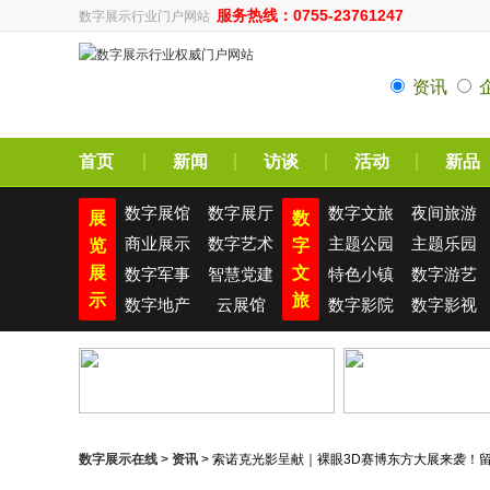
服务热线：0755-23761247
数字展示行业门户网站
资讯
首页
新闻
访谈
活动
新品
数字展馆
数字展厅
数字文旅
夜间旅游
展
数
商业展示
数字艺术
主题公园
主题乐园
览
字
展
文
数字军事
智慧党建
特色小镇
数字游艺
示
旅
数字地产
云展馆
数字影院
数字影视
数字展示在线
>
资讯
> 索诺克光影呈献｜裸眼3D赛博东方大展来袭！