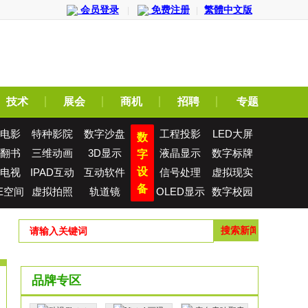
会员登录
免费注册
繁體中文版
|
|
技术
展会
商机
招聘
专题
电影
特种影院
数字沙盘
工程投影
LED大屏
数
翻书
三维动画
3D显示
液晶显示
数字标牌
字
设
电视
IPAD互动
互动软件
信号处理
虚拟现实
备
E空间
虚拟拍照
轨道镜
OLED显示
数字校园
屏
品牌专区