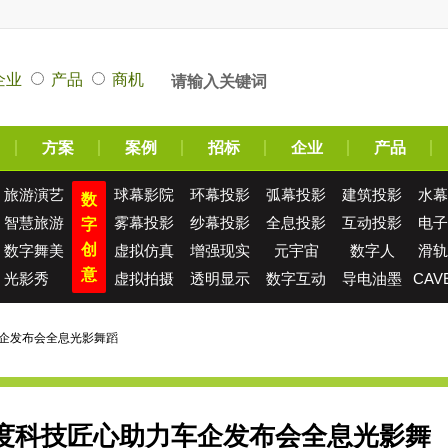
企业
产品
商机
方案
案例
招标
企业
产品
旅游演艺
球幕影院
环幕投影
弧幕投影
建筑投影
水幕
数
智慧旅游
雾幕投影
纱幕投影
全息投影
互动投影
电子
字
创
数字舞美
虚拟仿真
增强现实
元宇宙
数字人
滑轨
意
光影秀
虚拟拍摄
透明显示
数字互动
导电油墨
CAV
车企发布会全息光影舞蹈
度科技匠心助力车企发布会全息光影舞