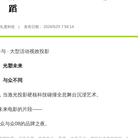
蹈
科技 | 发布日期： 2026/5/25 7:56:14
与 · 大型活动视效
投影
光塑未来
与众不同
，当激光
投影
硬核科技碰撞全息舞台沉浸艺术。
未来电影的片段——
众与众08的品牌之夜。