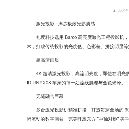
▲ 360°
全
激光
投影
· 淬炼极致光影质感
礼度科技选用 Barco 高亮度激光
工程投影机
，
术，打破传统
投影
的亮度低、色彩差、拼接明显等
超高清画质
4K 超清激光
投影
，高流明亮度，即使在明亮
ID.UNYX08 车身的每一处流线肌理与金色光泽。
无缝融合巨幕
多台
激光投影机
精准拼接，打造贯穿全场的 30
幅流动的数字画卷，完美呼应东方 "中轴对称" 美