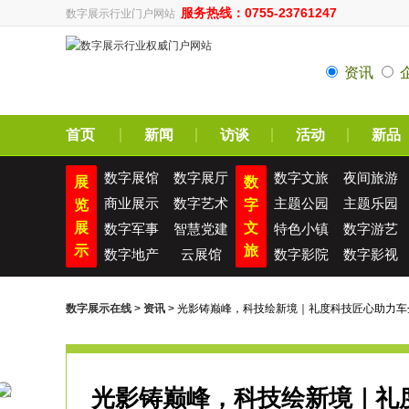
服务热线：0755-23761247
数字展示行业门户网站
资讯
首页
新闻
访谈
活动
新品
数字展馆
数字展厅
数字文旅
夜间旅游
展
数
商业展示
数字艺术
主题公园
主题乐园
览
字
展
文
数字军事
智慧党建
特色小镇
数字游艺
示
旅
数字地产
云展馆
数字影院
数字影视
数字展示在线
>
资讯
> 光影铸巅峰，科技绘新境｜礼度科技匠心助力
光影铸巅峰，科技绘新境｜礼