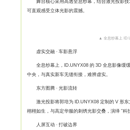
舞台核心采用高透全息
纱幕
，结合激光
投影
技
可直观感受立体光影的震撼。
▲ 全息
纱幕
上 I
D.
虚实交融 · 车影悬浮
全息
纱幕
上，ID.UNYX08 的 3D
全息影像
缓
中央，与真实新车无缝衔接，难辨虚实。
东方图腾 · 光影流转
激光
投影
将郭培为 ID.UNYX08 定制的 V
栩栩如生，与高定华服的刺绣光影交叠，演绎 "科技
人屏互动 · 打破边界