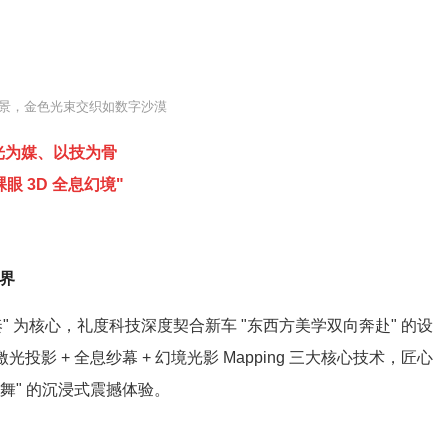
景，金色光束交织如数字沙漠
光为媒、以技为骨
裸
眼 3D 全息幻境"
边界
奏" 为核心，礼度科技深度契合新车 "东西方美学双向奔赴" 的设
激光
投影
+ 全息
纱幕
+ 幻境光影 Mapping 三大核心技术，匠心
共舞" 的沉浸式震撼体验。