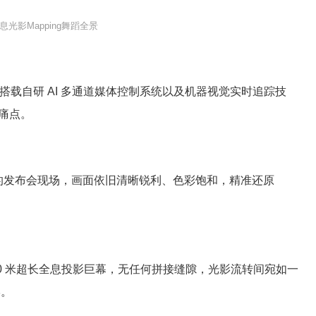
息光影Mapping舞蹈全景
搭载自研 AI 多通道媒体控制系统以及机器视觉实时追踪技
痛点。
的发布会现场，画面依旧清晰锐利、色彩饱和，精准还原
 米超长
全息投影
巨幕，无任何拼接缝隙，光影流转间宛如一
学。