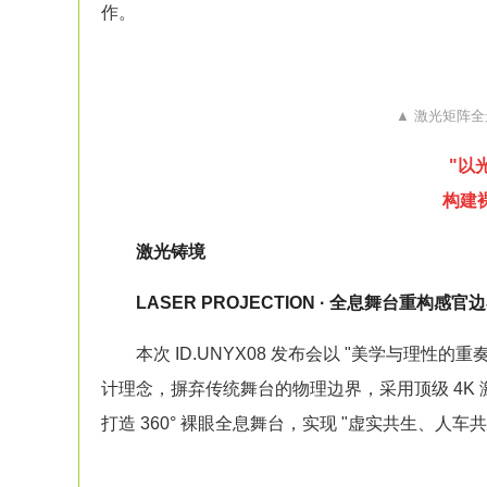
作。
▲ 激
光矩阵全
"以
构建
激光铸境
LASER PROJECTION · 全息舞台重构感官
本次 ID.UNYX08 发布会以 "美学与理性的重
计理念，摒弃传统舞台的物理边界，采用顶级 4K 
打造 360° 裸眼全息舞台，实现 "虚实共生、人车