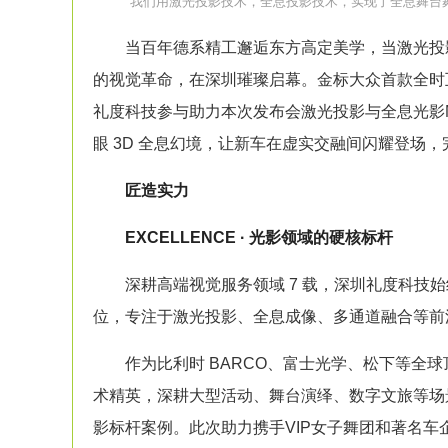
"我们用激光
投影
技术，
全息投影
技术，实现了全息舞台
当百年德系精工邂逅东方高定美学，当激光
投
的视觉革命，在深圳璀璨启幕。金标大众首款全时互联全
礼度科技参与助力本次发布会激光
投影
与全息光影
眼 3D 全息幻境，让新车在虚实交融间闪耀登场，完
匠造实力
EXCELLENCE · 光影领域的硬核标杆
深耕高端视觉服务领域 7 载，深圳礼度科技始终
位，专注于激光
投影
、
全息成像
、多通道融合等前
作为比利时 BARCO、富士光学、松下等全球
术精英，深耕大型活动、舞台演绎、数字文旅等场景
影标杆案例。此次助力携手VIP女子舞团和著名