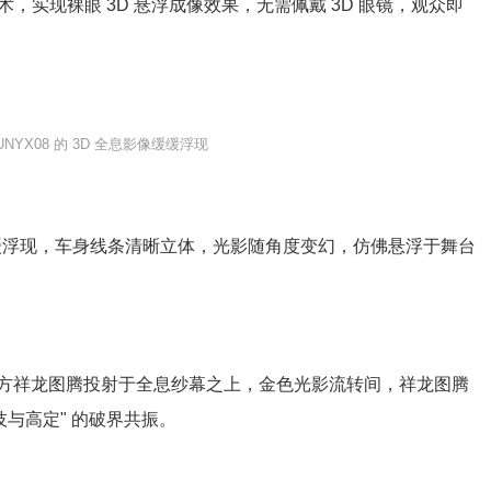
术，实现裸眼 3D 悬浮成像效果，无需佩戴 3D 眼镜，观众即
UNYX08 的 3D
全息影像
缓缓浮现
缓浮现，车身线条清晰立体，光影随角度变幻，仿佛悬浮于舞台
 形东方祥龙图腾投射于全息
纱幕
之上，金色光影流转间，祥龙图腾
与高定" 的破界共振。