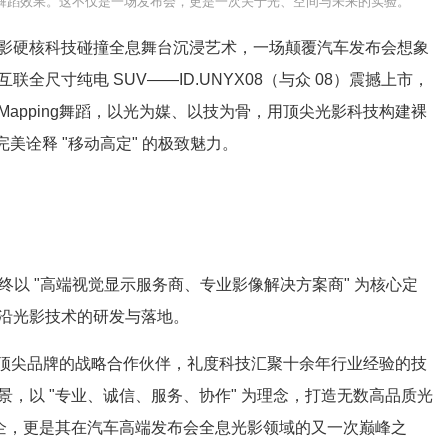
舞蹈效果。这不仅是一场发布会，更是一次关于光、空间与未来的实验。"
影
硬核科技碰撞全息舞台沉浸艺术，一场颠覆汽车发布会想象
尺寸纯电 SUV——ID.UNYX08（与众 08）震撼上市，
Mapping舞蹈，以光为媒、以技为骨，用顶尖光影科技构建裸
美诠释 "移动高定" 的极致魅力。
以 "高端视觉显示服务商、专业影像解决方案商" 为核心定
沿光影技术的研发与落地。
顶尖品牌的战略合作伙伴，礼度科技汇聚十余年行业经验的技
，以 "专业、诚信、服务、协作" 为理念，打造无数高品质光
车企，更是其在汽车高端发布会全息光影领域的又一次巅峰之