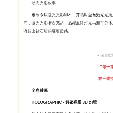
动态光影叙事
定制专属激光光影脚本，开场时金色激光光束从舞台
间，激光光影渐次亮起，晶耀点阵灯光与新车分体式
流转出钻石般的璀璨质感。
▲ 金色激
"每一
在三维
全息
纱幕
HOLOGRAPHIC · 解锁裸眼 3D 幻境