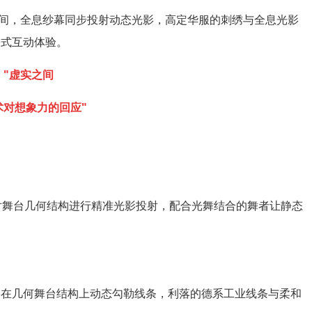
间，全息
纱幕
同步投射动态光影，高定华服的刺绣与全息光影
浸式互动体验。
"虚实
之间
术对想象力的回
应"
对舞台几何结构进行精准光影投射，配合光舞结合的舞者让静态
影
在几何舞台结构上动态勾勒线条，利落的德系工业线条与柔和