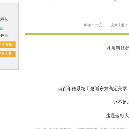
度科技
编辑： 十安 | 文章来源： 礼度
享网页
A的文章
礼度科技参
发布文章
当百年德系精工邂逅东方高定美学
这不是
这是金标大