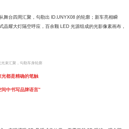
四周汇聚，勾勒出 ID.UNYX08 的轮廓；新车亮相瞬
晶耀大灯隔空呼应，百余颗 LED 光源组成的光影像素画布，
光光束汇聚，勾勒车身轮廓
束光都是精确的笔触
空间中书写品牌语言"