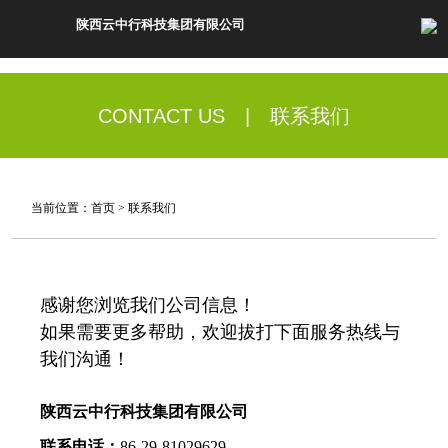
陕西云中行科技集团有限公司
CONTACT US | 联系我们
当前位置：
首页
> 联系我们
感谢您浏览我们公司信息！
如果需要更多帮助，欢迎拔打下面服务热线与
我们沟通！
陕西云中行科技集团有限公司
联系电话：
86-29-81029629