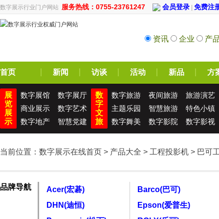
服务热线：0755-23761247
会员登录
免费注
数字展示行业门户网站
|
资讯
企业
产
首页
新闻
访谈
活动
新品
方
展
数字展馆
数字展厅
数
数字旅游
夜间旅游
旅游演艺
览
字
商业展示
数字艺术
主题乐园
智慧旅游
特色小镇
展
文
示
数字地产
智慧党建
旅
数字舞美
数字影院
数字影视
当前位置：
数字展示在线首页
>
产品大全
>
工程投影机
> 巴可
品牌导航
Acer(宏碁)
Barco(巴可)
DHN(迪恒)
Epson(爱普生)