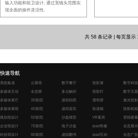
输入功能和前卫设计; 通过宽镜头范围实
现全面的操作灵活性;
共 58 条记录 | 每页显
快速导航
系统集成
云展馆
数字餐厅
投影漆
数字科技
多媒体互动
全息膜
多点触控
投影灯
数字主题
多媒体展厅
3D影院
虚拟拍照
透明屏
激光投影
多媒体展馆
4D影院
虚拟迎宾
轨道镜
投影机租
规划馆设计
5D影院
沙盘模型
VR看房
背投硬幕
企业馆设计
7D影院
电子沙盘
ipad售楼
全息展示
科技馆设计
9D影院
虚拟翻书
ipad互动
全息广告