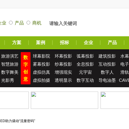
企业
产品
商机
方案
案例
招标
企业
产品
旅游演艺
球幕影院
环幕投影
弧幕投影
建筑投影
水幕
数
智慧旅游
雾幕投影
纱幕投影
全息投影
互动投影
电子
字
创
数字舞美
虚拟仿真
增强现实
元宇宙
数字人
滑轨
意
光影秀
虚拟拍摄
透明显示
数字互动
导电油墨
CAV
ED助力撬动“流量密码”