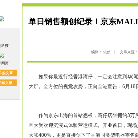
单日销售额创纪录！京东MAL
明科技
编辑： 依然 | 文章来源： 洲明
享网页
A的文章
如果你最近行经香港湾仔，一定会注意到华润湾
发布文章
大屏。全方位的视觉攻势，正向全港宣告：6月18
作为京东出海的首站翘板，湾仔店坐拥约3万尺（约
且大受欢迎沉浸式体验营运模式。开业首日，现场
大涨400%，更是直接创下了香港同类型电器零售