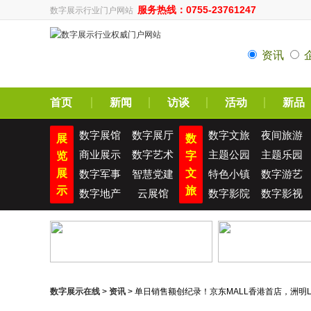
服务热线：0755-23761247
数字展示行业门户网站
资讯
首页
新闻
访谈
活动
新品
数字展馆
数字展厅
数字文旅
夜间旅游
展
数
商业展示
数字艺术
主题公园
主题乐园
览
字
展
文
数字军事
智慧党建
特色小镇
数字游艺
示
旅
数字地产
云展馆
数字影院
数字影视
数字展示在线
>
资讯
> 单日销售额创纪录！京东MALL香港首店，洲明L