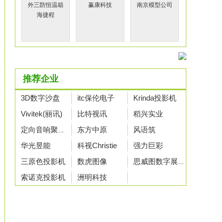
赢康科技
南京模型公司
海捷程
推荐企业
3D数字沙盘
itc保伦电子
Krinda投影机
Vivitek(丽讯)
比特视讯
稻兴实业
东方中原
风语筑
定向音响聚音宝
华光昱能
科视Christie
强力巨彩
三原色投影机
数虎图像
思威图数字展示
索诺克投影机
洲明科技