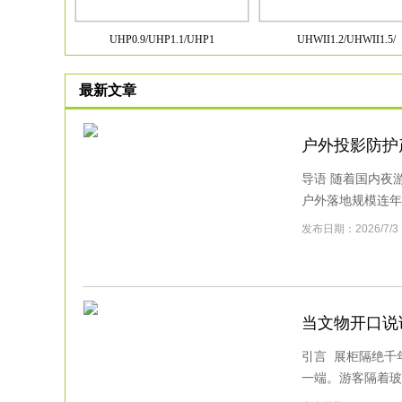
UHP0.9/UHP1.1/UHP1
UHWII1.2/UHWII1.5/
最新文章
户外投影防护
导语 随着国内夜
户外落地规模连年攀
发布日期：2026/
当文物开口说
引言 展柜隔绝千
一端。游客隔着玻璃