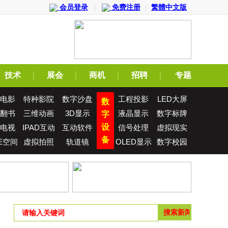
会员登录
免费注册
繁體中文版
|
|
技术
展会
商机
招聘
专题
电影
特种影院
数字沙盘
工程投影
LED大屏
数
翻书
三维动画
3D显示
液晶显示
数字标牌
字
设
电视
IPAD互动
互动软件
信号处理
虚拟现实
备
E空间
虚拟拍照
轨道镜
OLED显示
数字校园
屏