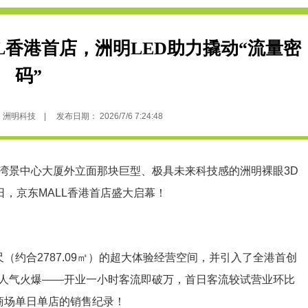
L香港首店，洲明LED助力撬动“流量密
码”
科技 | 发布日期： 2026/7/6 7:24:48
景中心大厦外立面那块巨型、极具未来科技感的洲明
裸眼3D
日，京东MALL香港首店盛大启幕！
合2787.09㎡）的超大体验经营空间，并引入了全港首创
人气火爆——开业一小时客流即破万，首日客流较试营业环比
商场单日单店的销售纪录！