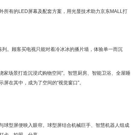
外所有的
LED屏
幕及配套方案，用光显技术助力京东MALL打
陈列。顾客买电视只能对着冷冰冰的播片墙，体验单一而沉
绕家场景打造沉浸式购物空间”。智慧厨房、智能卫浴、全屋睡
显示屏
在其中，成为了空间的“视觉窗口”。
球型屏便映入眼帘。球型屏结合机械巨手、智慧机器人组成
打卡、拍照、分享。