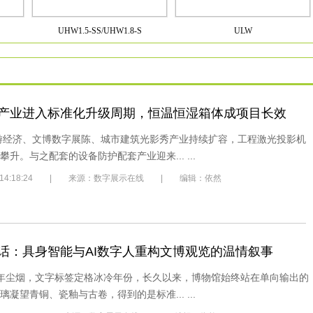
UHW1.5-SS/UHW1.8-S
ULW
产业进入标准化升级周期，恒温恒湿箱体成项目长效
游经济、文博数字展陈、城市建筑光影秀产业持续扩容，工程激光投影机
升。与之配套的设备防护配套产业迎来... ...
7/3 14:18:24 | 来源：数字展示在线 | 编辑：依然
话：具身智能与AI数字人重构文博观览的温情叙事
年尘烟，文字标签定格冰冷年份，长久以来，博物馆始终站在单向输出的
凝望青铜、瓷釉与古卷，得到的是标准... ...