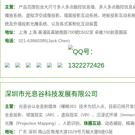
主营：
产品范围包含大尺寸多人多点触控信息墙、多人多点触控信息
播放系统、虚拟浮空成像投影、墙面投影互动系统、地板投影互动系
统及外墙投影光雕系统、以及各式客制化互动装置.
地址：
上海 上海 黃浦區黃陂南路700號D502室 卓維700創意園區
电话：
021-63860385(Jack Chen)
深圳市光息谷科技发展有限公司
主营：
光息谷以全息新媒体（裸眼3D）技术为切入点，目前已经开发
全息投影、增强现实（AR）、虚拟现实（VR）、沉浸式环境（Immersive
光雕（Projection Mapping）、人脸识别、
体感互动
、动态捕捉、精确
等，能够综合运用上述技术，实现新颖奇特、花样繁多的人机互动体
地址：
广东 深圳 南山区南海大道1029号万融大厦B座G层