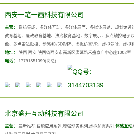
西安一笔一画科技有限公司
主营：
系统集成，多媒体互动，多媒体展厅、多媒体展馆、规划馆设
教育基地、廉政教育基地、法治教育基地，数字展示，多点触控电子沙
像、多点雷达触控、动感4D/5D影院、虚拟仿真VR、虚拟驾驶、虚拟
投影、大屏幕投影融合系统、液晶拼接、三维动画制作、互动软件开
地址：
陕西 西安 陕西省西安市高新区唐延路禾盛京广中心座1002室
统、家庭影院系统、背景音乐系统等多媒体音视频展览展示技术
电话：
17791351090(高总)
北京盛开互动科技有限公司
主营：
最新推荐,智能应用系列,增强现实系列,虚拟仿真系列,
体感互动