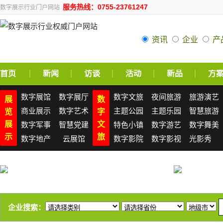
服务热线：0755-23761247
数字展示行业门户网站
资讯
企业
产
首页
新闻
访谈
活动
新品
方
数字展馆
数字展厅
数字文旅
夜间旅游
旅游演艺
展
数
商业展示
数字艺术
主题公园
主题乐园
智慧旅游
览
字
展
文
数字军事
智慧党建
特色小镇
数字游艺
数字舞美
示
旅
数字地产
云展馆
数字影院
数字影视
光影秀
企业搜索：