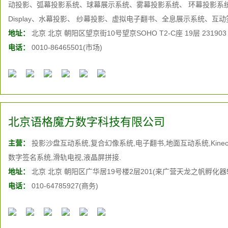
动投影、弧幕投影系统、球幕展示系统、雾幕投影系统、 环幕投影系统、
Display、水幕投影、 纱幕投影、虚拟电子翻书、全息展示系统、
互动、
地址：
体感互动
北京 北京 朝阳区望京街10号望京SOHO T2-C座 19层 23190
、增强现实
电话：
0010-86465501(市场)
北京语格魔方数字科技有限公司
主营：
投影沙盘互动系统,复合幻像系统,电子翻书,地面互动系统,Kinec
数字签名系统,滑轨电视,液晶屏拼接.
地址：
北京 北京 朝阳区广华居19号楼2层201(来广营天龙之帆孵化器
电话：
010-64785927(商务)