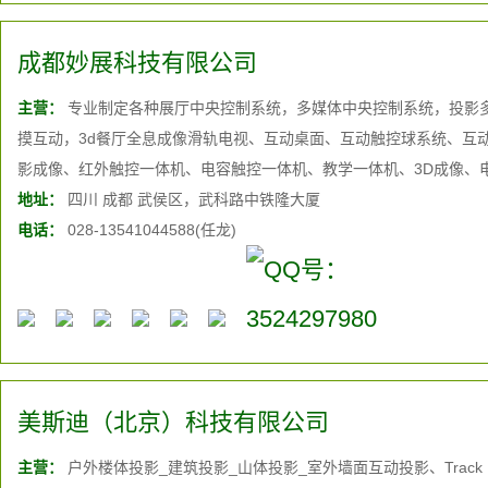
成都妙展科技有限公司
主营：
专业制定各种展厅中央控制系统，多媒体中央控制系统，投影
摸互动，3d餐厅全息成像滑轨电视、互动桌面、互动触控球系统、互动
影成像、红外触控一体机、电容触控一体机、教学一体机、3D成像、
盘、大屏投影融合、触控查询展示系统、
地址：
四川 成都 武侯区，武科路中铁隆大厦
体感互动
展示系统、透明液
激光互动橱窗、互动投影球异步控制系统、激光互动数字沙盘、电子
电话：
028-13541044588(任龙)
像、全息投影、电视展播屏、广告机、电子相册、电子签名、液晶拼
统、幻影成像、多媒体故事墙、裸眼3D系统、地面互动投影长廊、透
雷达多点触控、电容触摸屏一体机、创意液晶拼接、虚拟主持人、虚
感滑翔飞机、骨骼识别、时空隧道、互动拍照背景合成、数字留签到
拟驾驶、虚拟飞行、虚拟射击、虚拟仿真系统、虚拟试衣、移动终端AR
院、环幕影院、穹幕影院、折幕影院、LED球幕成像、LED单色屏、
美斯迪（北京）科技有限公司
雾幕影院、建筑投影、售楼宝、建筑漫游、虚拟数字展厅、3D立体影
主营：
户外楼体投影_建筑投影_山体投影_室外墙面互动投影、Track 
制作、人机对话系统、虚拟讲解员等高科技互动控制展示设备及系统