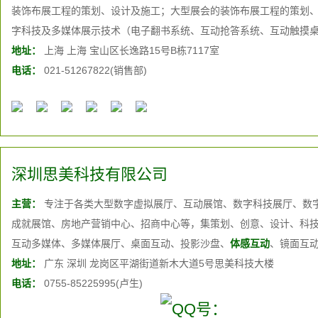
装饰布展工程的策划、设计及施工；大型展会的装饰布展工程的策划
字科技及多媒体展示技术（电子翻书系统、互动抢答系统、互动触摸桌
统、地面互动系统、虚拟迎宾系统、3D立体画、自行车自驾系统、电
地址：
上海 上海 宝山区长逸路15号B栋7117室
统、异形投影秀、裸眼3D显示系统、增强现实系统、虚实结合演示系统
电话：
021-51267822(销售部)
系统、180°幻影成像系统、
体感互动
系统、虚拟拍照系统）的开发和
深圳思美科技有限公司
主营：
专注于各类大型数字虚拟展厅、互动展馆、数字科技展厅、数
成就展馆、房地产营销中心、招商中心等，集策划、创意、设计、科
互动多媒体、多媒体展厅、桌面互动、投影沙盘、
体感互动
、镜面互
幕、互动触摸屏、LED时光走廊、LED背投沙盘、LCD拼接屏、iPad互动
地址：
广东 深圳 龙岗区平湖街道新木大道5号思美科技大楼
实、360度全息成像、地产模型制作、规划模型设计、建筑模型
电话：
0755-85225995(卢生)