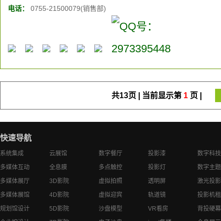
电话：
0755-21500079(销售部)
共13页 | 当前显示第
1
页 |
快速导航
系统集成
云展馆
数字餐厅
投影漆
数字科技
多媒体互动
全息膜
多点触控
投影灯
数字主题
多媒体展厅
3D影院
虚拟拍照
透明屏
激光投影
多媒体展馆
4D影院
虚拟迎宾
轨道镜
投影机租
规划馆设计
5D影院
沙盘模型
VR看房
背投硬幕