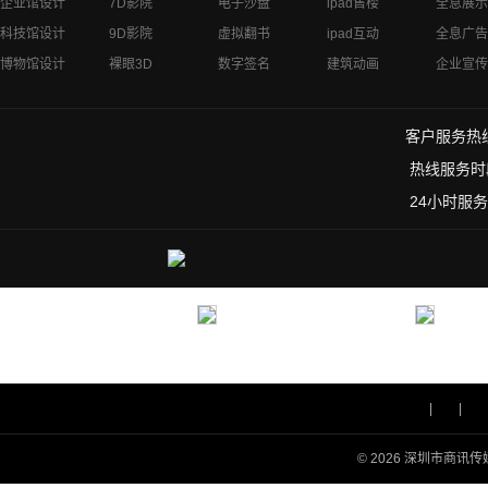
企业馆设计
7D影院
电子沙盘
ipad售楼
全息展示
科技馆设计
9D影院
虚拟翻书
ipad互动
全息广告
博物馆设计
裸眼3D
数字签名
建筑动画
企业宣传
客户服务热线：
热线服务时段
24小时服务
|
|
© 2026 深圳市商讯